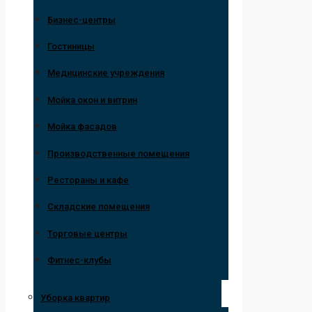
Бизнес-центры
Гостиницы
Медицинские учреждения
Мойка окон и витрин
Мойка фасадов
Производственные помещения
Рестораны и кафе
Складские помещения
Торговые центры
Фитнес-клубы
Уборка квартир