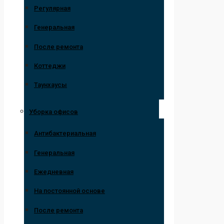
Регулярная
Генеральная
После ремонта
Коттеджи
Таунхаусы
Уборка офисов
Антибактериальная
Генеральная
Ежедневная
На постоянной основе
После ремонта