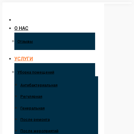
Перейти
к
содержанию
О НАС
Отзывы
УСЛУГИ
Уборка помещений
Антибактериальная
Регулярная
Генеральная
После ремонта
После мероприятий