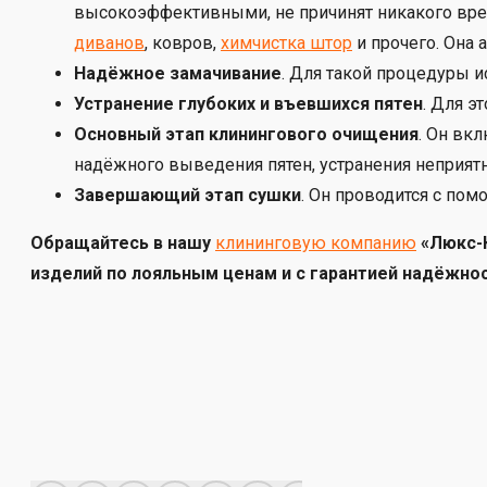
высокоэффективными, не причинят никакого вре
диванов
, ковров,
химчистка штор
и прочего. Она
Надёжное замачивание
. Для такой процедуры 
Устранение глубоких и въевшихся пятен
. Для э
Основный этап клинингового очищения
. Он вк
надёжного выведения пятен, устранения неприят
Завершающий этап сушки
. Он проводится с по
Обращайтесь в нашу
клининговую компанию
«Люкс-К
изделий по лояльным ценам и с гарантией надёжнос