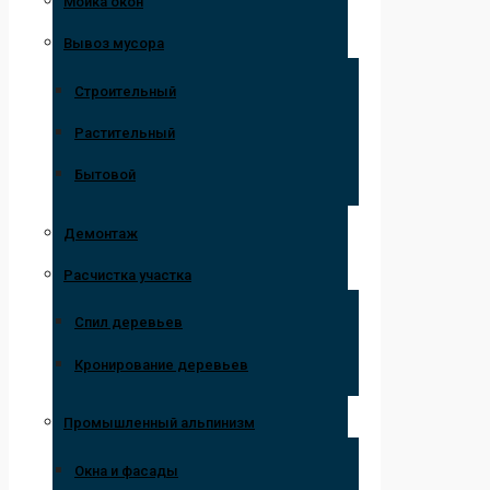
Мойка окон
Вывоз мусора
Строительный
Растительный
Бытовой
Демонтаж
Расчистка участка
Спил деревьев
Кронирование деревьев
Промышленный альпинизм
Окна и фасады