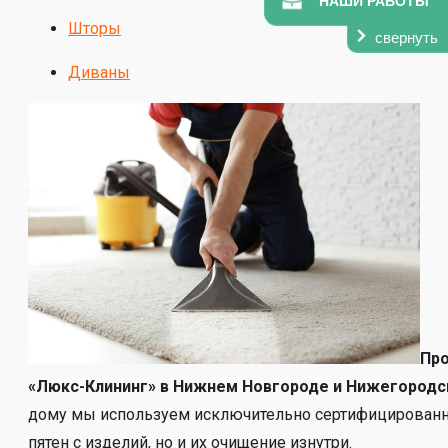
НАШИ РАБОТЫ
Шторы
свернуть
Диваны
Про
«Люкс-Клининг» в Нижнем Новгороде и Нижегородс
дому мы используем исключительно сертифицированны
пятен с изделий, но и их очищение изнутри.