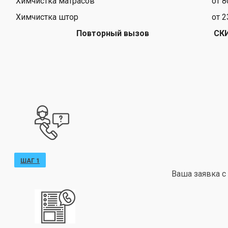
Химчистка матрасов
от 8
Химчистка штор
от 2
Повторный вызов
СК
ШАГ 1
Ваша заявка с