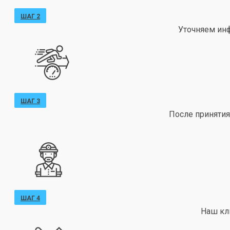
ШАГ 2
Уточняем ин
ШАГ 3
После принятия
ШАГ 4
Наш кл