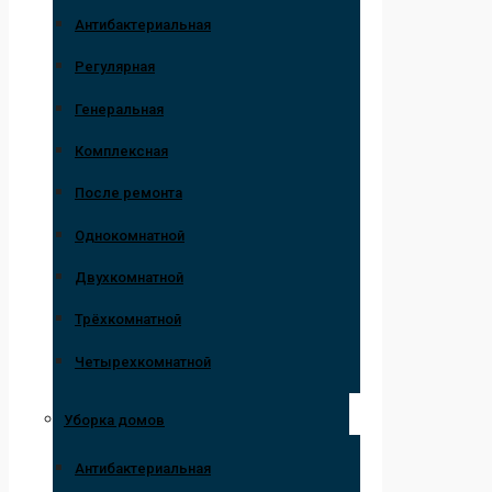
Антибактериальная
Регулярная
Генеральная
Комплексная
После ремонта
Однокомнатной
Двухкомнатной
Трёхкомнатной
Четырехкомнатной
Уборка домов
Антибактериальная