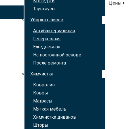
Коттеджи
Цены
Таунхаусы
Уборка офисов
Антибактериальная
Генеральная
Ежедневная
На постоянной основе
После ремонта
Химчистка
Ковролин
Ковры
Матрасы
Мягкая мебель
Химчистка диванов
Шторы