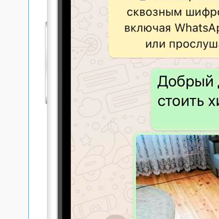
Профе
коман
меропр
Или ж
При о
сомнев
много
промы
дости
Ко
Но