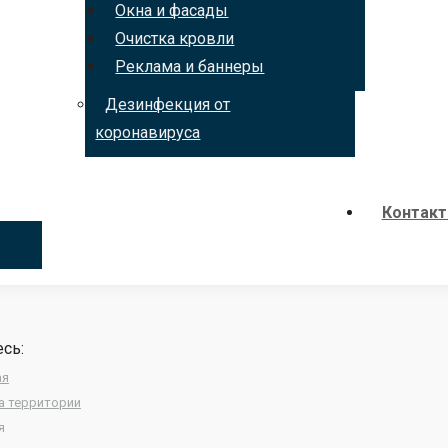
Окна и фасады
Очистка кровли
Реклама и баннеры
Дезинфекция от
коронавируса
Контак
сь:
ая
а территории
я