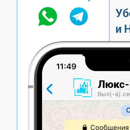
Уб
и 
со