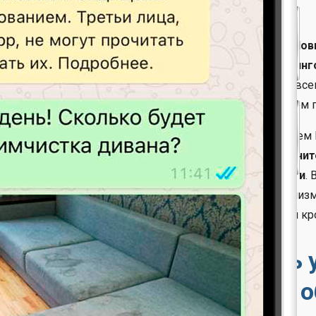
ссиональная уборка территории от снега в Нижнем Но
дой квалифицированных специалистов частной клининг
иятия носят сезонный характер и выполнять их лучше все
е клиенты обращаются к нам за помощью с наступлением п
бращении в нашу организацию «Люкс-Клининг» в Нижнем Н
аться в их качестве и надёжности.
Проводят их исключи
летним опытом работы в данной сфере деятельности
.
шленный альпинизм
.
Благодаря нашему профессионализму
жение надёжных и эффективных результатов очищения кро
гда необходимо проводить 
вгороде и Нижегородской о