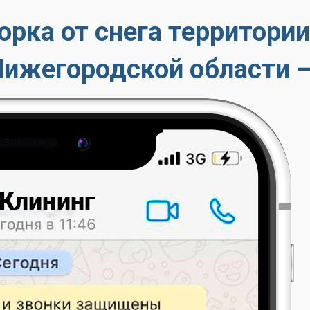
орка от снега территори
Нижегородской области —
сулек кровли