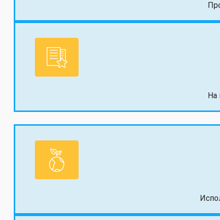
Пр
На
Испо