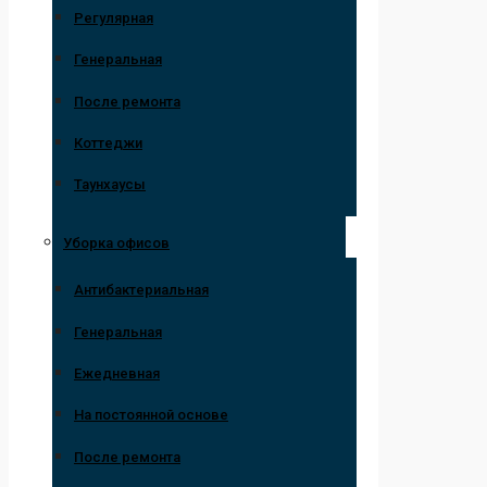
Регулярная
Генеральная
После ремонта
Коттеджи
Таунхаусы
Уборка офисов
Антибактериальная
Генеральная
Ежедневная
На постоянной основе
После ремонта