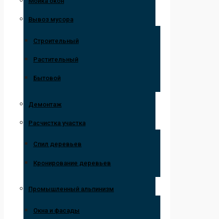
Мойка окон
Вывоз мусора
Строительный
Растительный
Бытовой
Демонтаж
Расчистка участка
Спил деревьев
Кронирование деревьев
Промышленный альпинизм
Окна и фасады