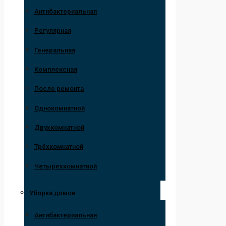
Антибактериальная
Регулярная
Генеральная
Комплексная
После ремонта
Однокомнатной
Двухкомнатной
Трёхкомнатной
Четырехкомнатной
Уборка домов
Антибактериальная