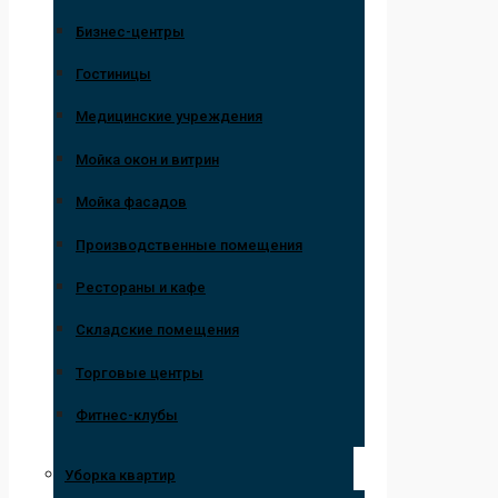
Бизнес-центры
Гостиницы
Медицинские учреждения
Мойка окон и витрин
Мойка фасадов
Производственные помещения
Рестораны и кафе
Складские помещения
Торговые центры
Фитнес-клубы
Уборка квартир