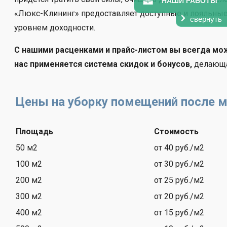
НАШИ РАБОТЫ
«Люкс-Клининг» предоставляет доступные и лояльны
свернуть
уровнем доходности.
С нашими расценками и прайс-листом вы всегда мож
нас применяется система скидок и бонусов,
делающа
Цены на уборку помещений после 
Площадь
Стоимость
50 м2
от 40 руб./м2
100 м2
от 30 руб./м2
200 м2
от 25 руб./м2
300 м2
от 20 руб./м2
400 м2
от 15 руб./м2