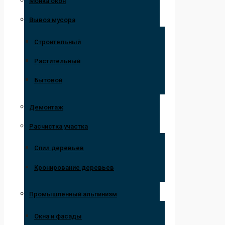
Мойка окон
Вывоз мусора
Строительный
Растительный
Бытовой
Демонтаж
Расчистка участка
Спил деревьев
Кронирование деревьев
Промышленный альпинизм
Окна и фасады