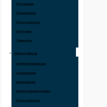
Регулярная
Генеральная
После ремонта
Коттеджи
Таунхаусы
Уборка офисов
Антибактериальная
Генеральная
Ежедневная
На постоянной основе
После ремонта