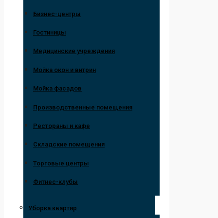
Бизнес-центры
Гостиницы
Медицинские учреждения
Мойка окон и витрин
Мойка фасадов
Производственные помещения
Рестораны и кафе
Складские помещения
Торговые центры
Фитнес-клубы
Уборка квартир