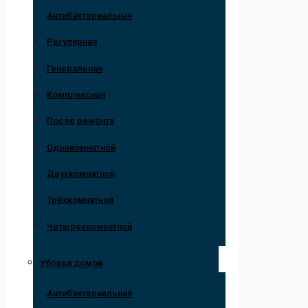
Антибактериальная
Регулярная
Генеральная
Комплексная
После ремонта
Однокомнатной
Двухкомнатной
Трёхкомнатной
Четырехкомнатной
Уборка домов
Антибактериальная