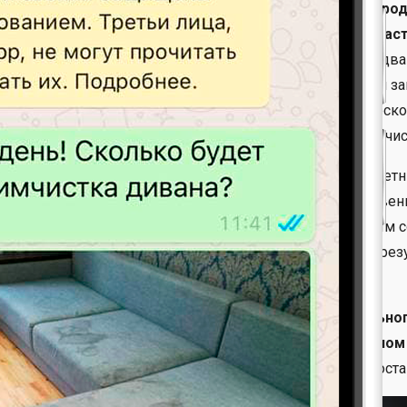
тивная генеральная уборка офисов в Нижнем Новгород
няется командой профессиональных специалистов част
мероприятия следует обязательно проводить минимум два 
ы на рабочем месте, устранения всех въевшихся пятен и з
фицированные специалисты способны выполнить за нескол
с коллектива, а само помещение при этом станет сиять чис
ают достигать успешных результатов работ нам многолетн
менного оборудования европейского качества и качестве
раты. Все мероприятия мы осуществляем с обязательным 
миологическим нормам. Всё это приводит к успешным резу
ствить заказ профессионального клининга генеральног
нг» в Нижнем Новгороде можно на нашем официальном с
димо срочное получение услуг, то мы сможем их предоста