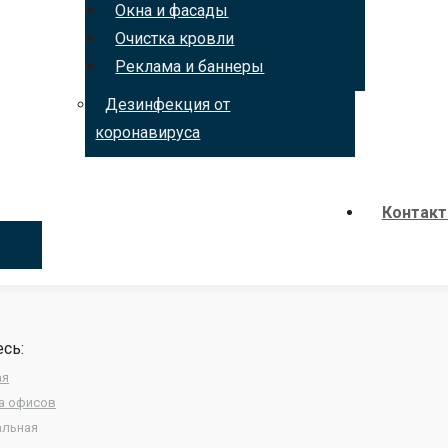
Окна и фасады
Очистка кровли
Реклама и баннеры
Дезинфекция от
коронавируса
Контак
сь:
ая
а офисов
альная