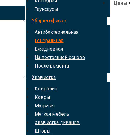
Коттеджи
Цены
Таунхаусы
Уборка офисов
Антибактериальная
Генеральная
Ежедневная
На постоянной основе
После ремонта
Химчистка
Ковролин
Ковры
Матрасы
Мягкая мебель
Химчистка диванов
Шторы