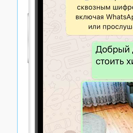
Эффек
выпол
Такие 
чистот
квали
процес
Помог
совре
препа
эпиде
срок.
Осуще
Клини
необхо