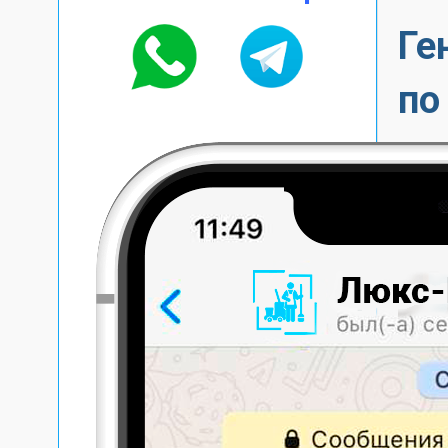
Ге
по