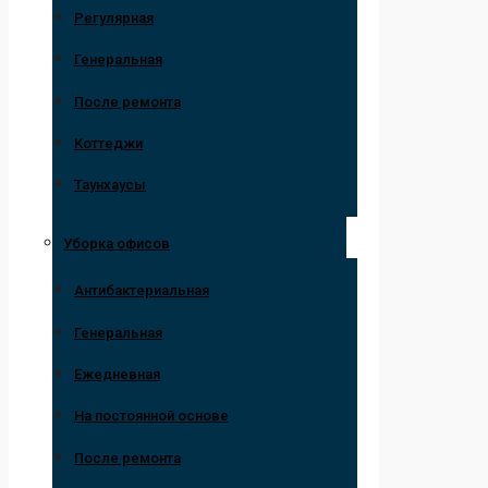
Регулярная
Генеральная
После ремонта
Коттеджи
Таунхаусы
Уборка офисов
Антибактериальная
Генеральная
Ежедневная
На постоянной основе
После ремонта