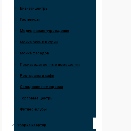
Бизнес-центры
Гостиницы
Медицинские учреждения
Мойка окон и витрин
Мойка фасадов
Производственные помещения
Рестораны и кафе
Складские помещения
Торговые центры
Фитнес-клубы
Уборка квартир