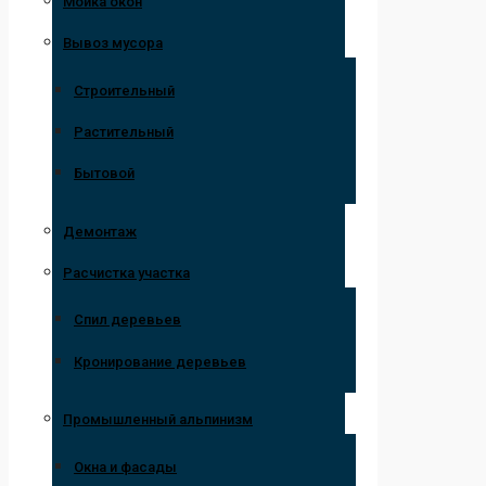
Мойка окон
Вывоз мусора
Строительный
Растительный
Бытовой
Демонтаж
Расчистка участка
Спил деревьев
Кронирование деревьев
Промышленный альпинизм
Окна и фасады