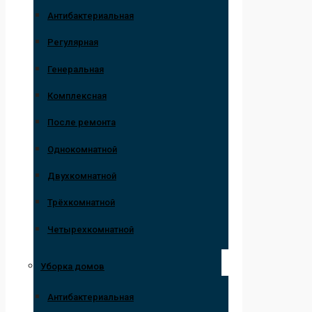
Антибактериальная
Регулярная
Генеральная
Комплексная
После ремонта
Однокомнатной
Двухкомнатной
Трёхкомнатной
Четырехкомнатной
Уборка домов
Антибактериальная